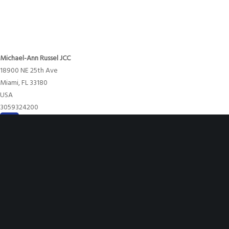
Michael-Ann Russel JCC
18900 NE 25th Ave
Miami
,
FL
33180
USA
3059324200
Michael-
Map
Ann
iCal
Google Calendar
Read more
Russel
JCC