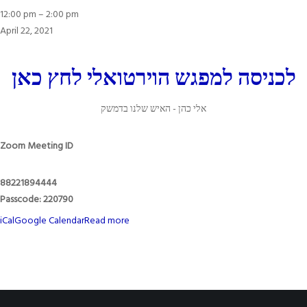
12:00
12:00 pm
–
2:00 pm
pm
April 22, 2021
:
רוני
לכניסה למפגש הוירטואלי לחץ כא
ן
אהרוני
אלי כהן - האיש שלנו בדמשק
Zoom Meeting ID
88221894444
Passcode: 220790
iCal
Google Calendar
Read more