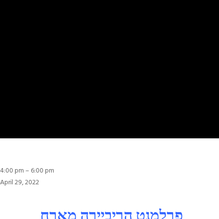
4:00
4:00 pm
–
6:00 pm
pm
April 29, 2022
:
תא"ל
פרלמנט הריביירה מארח
מיל.